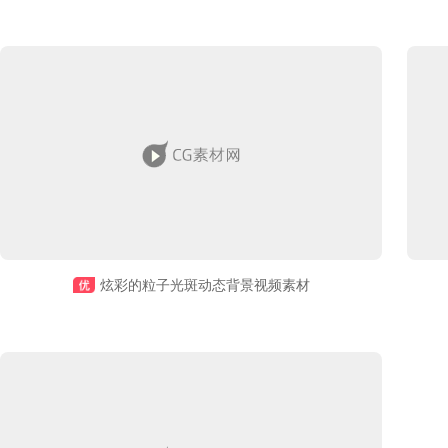
炫彩的粒子光斑动态背景视频素材