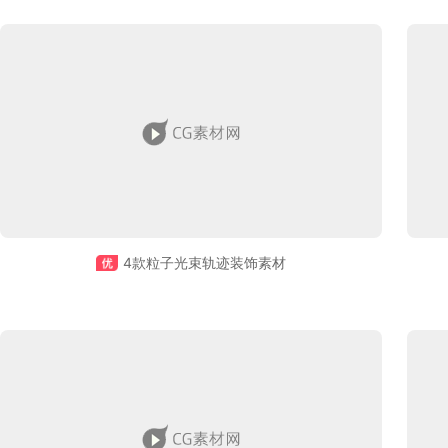
4款粒子光束轨迹装饰素材