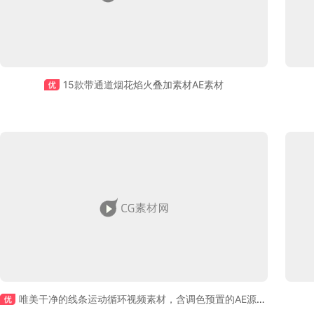
15款带通道烟花焰火叠加素材AE素材
唯美干净的线条运动循环视频素材，含调色预置的AE源文件