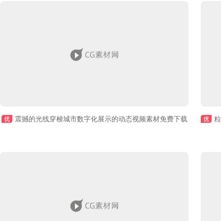
震撼的光线穿梭城市数字化展示的动态视频素材免费下载
粒